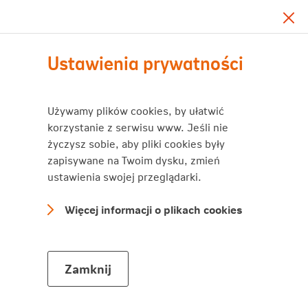
Załóż IKZE
Zamk
Ustawienia prywatności
Jak możesz założyć IKZE?
Używamy plików cookies, by ułatwić
korzystanie z serwisu www. Jeśli nie
Jesteś klientem Nationale-
życzysz sobie, aby pliki cookies były
Nederlanden
zapisywane na Twoim dysku, zmień
ustawienia swojej przeglądarki.
Załóż IKZE w serwisie Moje NN.
Więcej informacji o plikach cookies
Nie jesteś jeszcze klientem
Nationale-Nederlanden
Zamknij
Załóż IKZE w serwisie nnikze.pl